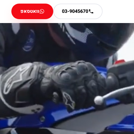
03-9045670
וואטסאפ