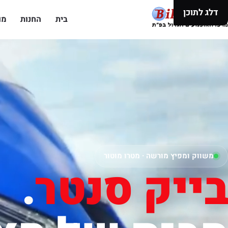
דלג לתוכן
בית
החנות
מו
משווק ומפיץ מורשה · מטרו מוטור
בייק סנטר
.