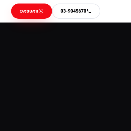
03-9045670
וואטסאפ