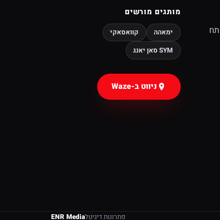
מותגים מורשים
, פתח
ימאהה
קוואסאקי
SYM סאן יאנג
ניווט ב-Waze
פתרונות דיגיטל
ENR Media