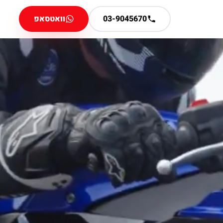
03-9045670
וואטסאפ