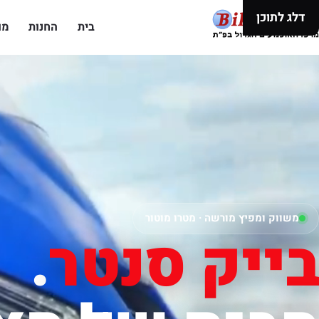
דלג לתוכן
בית
החנות
מו
משווק ומפיץ מורשה · מטרו מוטור
בייק סנטר
.