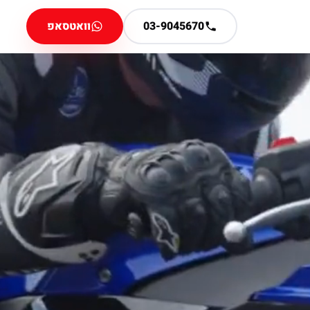
03-9045670
וואטסאפ