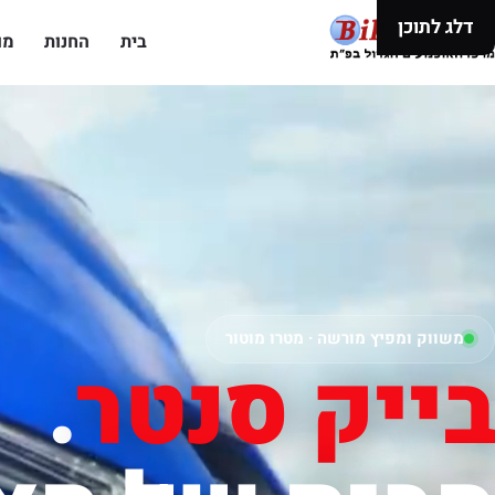
דלג לתוכן
בית
החנות
מו
משווק ומפיץ מורשה · מטרו מוטור
בייק סנטר
.