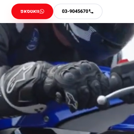
03-9045670
וואטסאפ