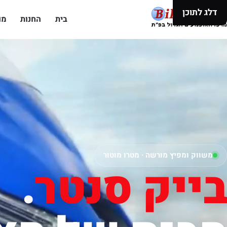
דלג לתוכן
בית
החנות
מו
משווק ומפיץ מורשה · מטרו מוטור
בייק סנטר
.