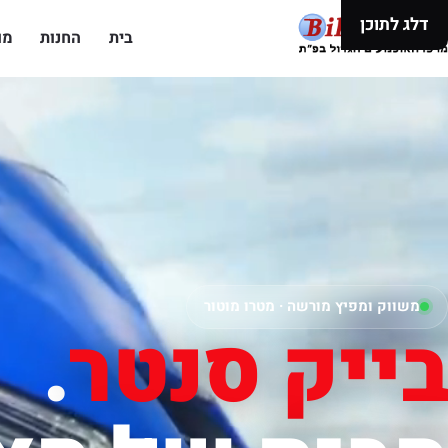
דלג לתוכן
בית
החנות
מו
משווק ומפיץ מורשה · מטרו מוטור
בייק סנטר
.