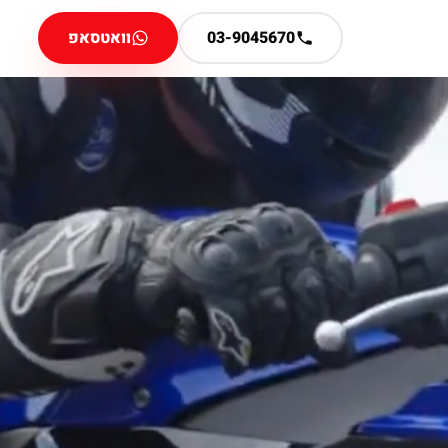
03-9045670
וואטסאפ