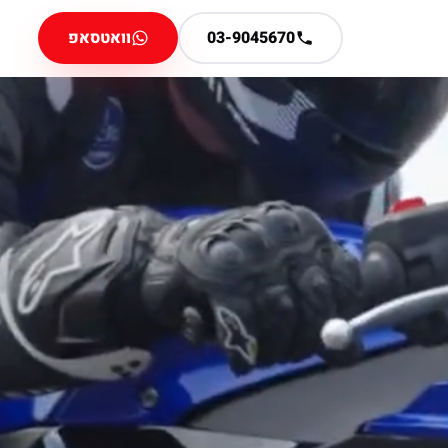
03-9045670
וואטסאפ