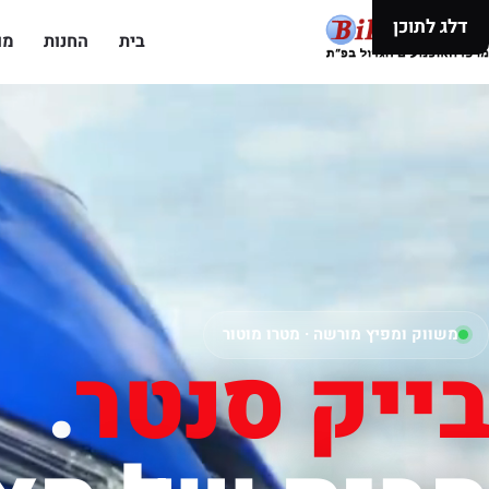
דלג לתוכן
בית
החנות
מו
משווק ומפיץ מורשה · מטרו מוטור
בייק סנטר
.