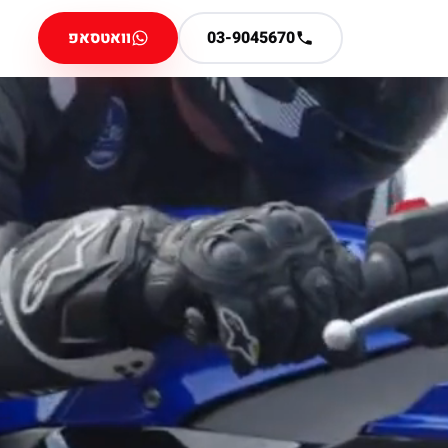
03-9045670
וואטסאפ