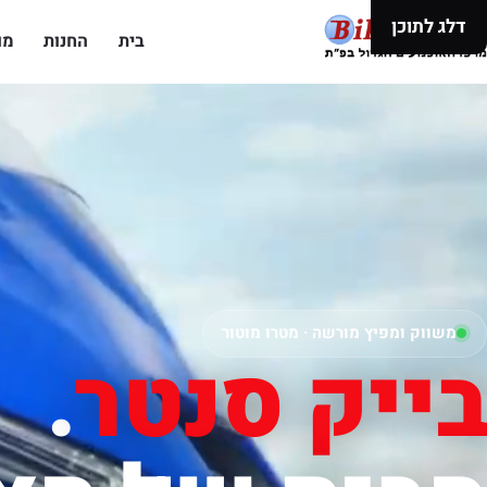
דלג לתוכן
בית
החנות
מו
משווק ומפיץ מורשה · מטרו מוטור
בייק סנטר
.