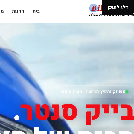
דלג לתוכן
בית
החנות
מו
משווק ומפיץ מורשה · מטרו מוטור
בייק סנטר
.