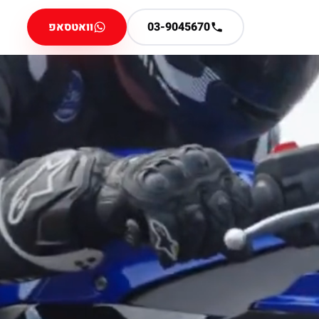
03-9045670
וואטסאפ