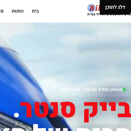
דלג לתוכן
בית
החנות
מו
משווק ומפיץ מורשה · מטרו מוטור
בייק סנטר
.