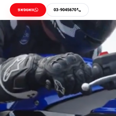
03-9045670
וואטסאפ