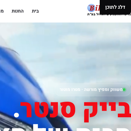
דלג לתוכן
בית
החנות
מו
משווק ומפיץ מורשה · מטרו מוטור
בייק סנטר
.