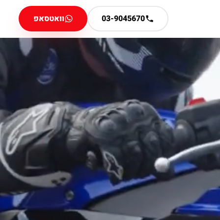
03-9045670
וואטסאפ