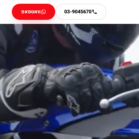
03-9045670
וואטסאפ