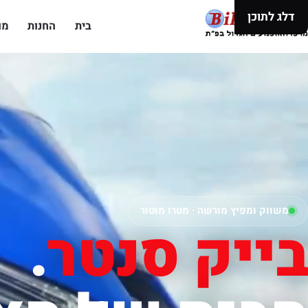
דלג לתוכן
בית
החנות
מו
משווק ומפיץ מורשה · מטרו מוטור
בייק סנטר
.