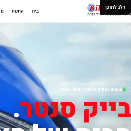
דלג לתוכן
בית
החנות
מו
משווק ומפיץ מורשה · מטרו מוטור
בייק סנטר
.