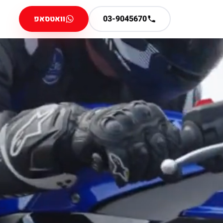
03-9045670
וואטסאפ