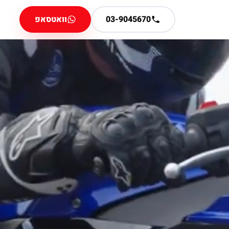
03-9045670
וואטסאפ