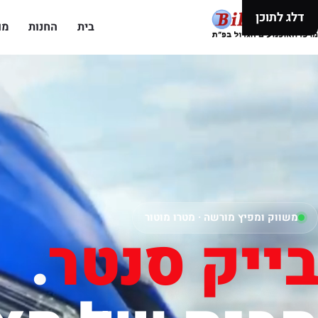
דלג לתוכן
בית
החנות
מו
משווק ומפיץ מורשה · מטרו מוטור
בייק סנטר
.