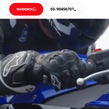
03-9045670
וואטסאפ