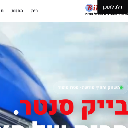
דלג לתוכן
בית
החנות
מו
משווק ומפיץ מורשה · מטרו מוטור
בייק סנטר
.