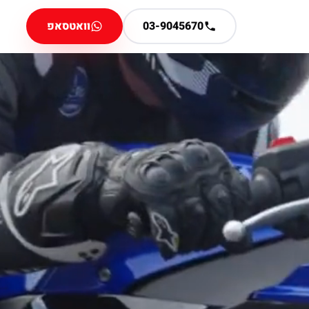
03-9045670
וואטסאפ