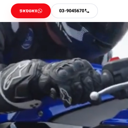
03-9045670
וואטסאפ