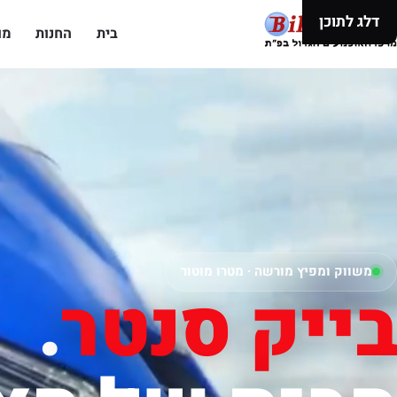
דלג לתוכן
בית
החנות
מו
משווק ומפיץ מורשה · מטרו מוטור
בייק סנטר
.