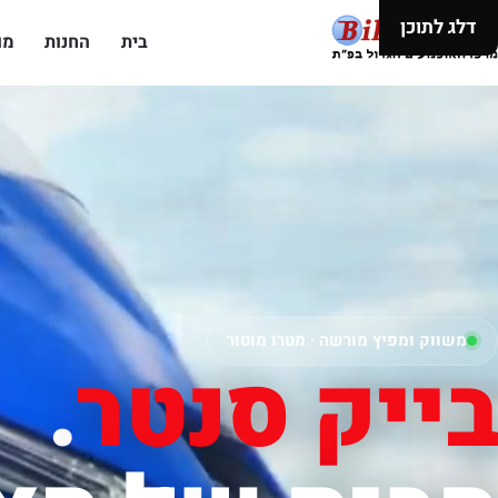
דלג לתוכן
בית
החנות
מו
משווק ומפיץ מורשה · מטרו מוטור
בייק סנטר
.