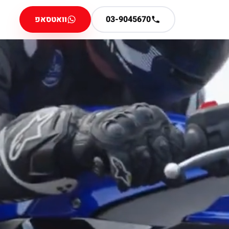
03-9045670
וואטסאפ