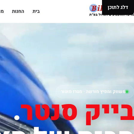
דלג לתוכן
בית
החנות
מו
משווק ומפיץ מורשה · מטרו מוטור
בייק סנטר
.