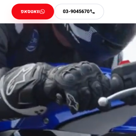
03-9045670
וואטסאפ