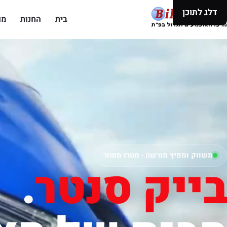
דלג לתוכן
בית
החנות
מו
משווק ומפיץ מורשה · מטרו מוטור
בייק סנטר
.