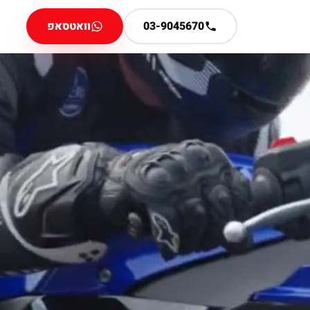
03-9045670
וואטסאפ