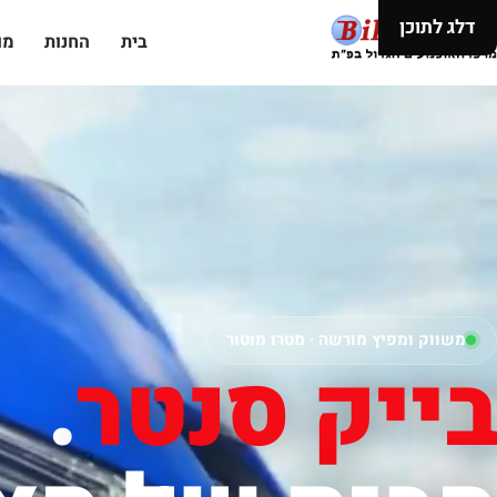
דלג לתוכן
בית
החנות
מו
משווק ומפיץ מורשה · מטרו מוטור
בייק סנטר
.