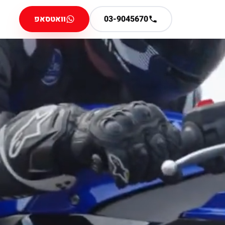
03-9045670
וואטסאפ