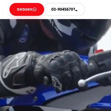
03-9045670
וואטסאפ