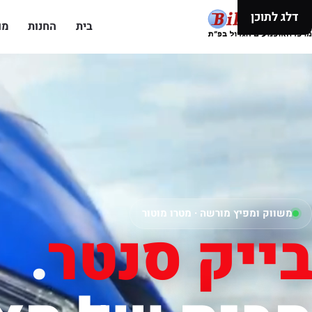
דלג לתוכן
בית
החנות
מו
משווק ומפיץ מורשה · מטרו מוטור
בייק סנטר
.