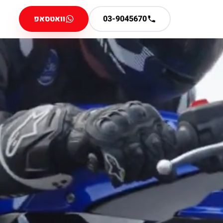
03-9045670
וואטסאפ