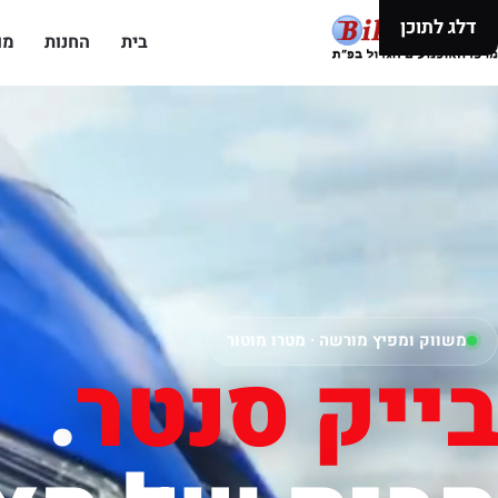
דלג לתוכן
בית
החנות
מו
משווק ומפיץ מורשה · מטרו מוטור
בייק סנטר
.