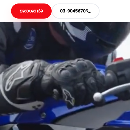
03-9045670
וואטסאפ