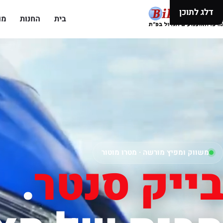
דלג לתוכן
בית
החנות
מו
משווק ומפיץ מורשה · מטרו מוטור
בייק סנטר
.